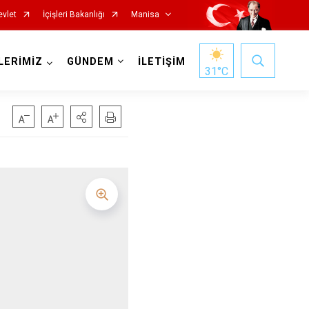
evlet
İçişleri Bakanlığı
Manisa
LERİMİZ
GÜNDEM
İLETİŞİM
31
°C
Salihli
Sarıgöl
Saruhanlı
Selendi
Soma