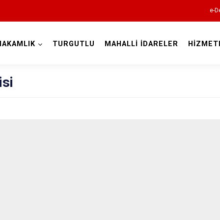
e-D
MAKAMLIK
TURGUTLU
MAHALLİ İDARELER
HİZMET
Manisa
isi
Ahmetli
Akhisar
Alaşehir
Demirci
Gölmarmara