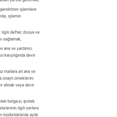
Turgutlu
 gerektiren işlemlere
Şehzadeler
inde, işlemin
Yunusemre
 ilgili defter, dosya ve
ni sağlamak,
en ana ve yardımcı
esi karşılığında devir
az mallara ait ana ve
ya onaylı örneklerini
ir almak veya devir
tek belgesi, ipotek
elerinin ilgili yerlere
n müdürlüklerde aylık