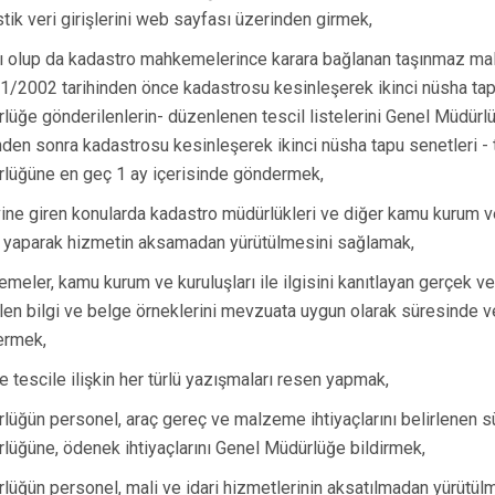
istik veri girişlerini web sayfası üzerinden girmek,
zlı olup da kadastro mahkemelerince karara bağlanan taşınmaz mal
1/2002 tarihinden önce kadastrosu kesinleşerek ikinci nüsha tap
lüğe gönderilenlerin- düzenlenen tescil listelerini Genel Müdür
inden sonra kadastrosu kesinleşerek ikinci nüsha tapu senetleri - t
lüğüne en geç 1 ay içerisinde göndermek,
ine giren konularda kadastro müdürlükleri ve diğer kamu kurum ve 
ği yaparak hizmetin aksamadan yürütülmesini sağlamak,
meler, kamu kurum ve kuruluşları ile ilgisini kanıtlayan gerçek ve
ilen bilgi ve belge örneklerini mevzuata uygun olarak süresinde
ermek,
ve tescile ilişkin her türlü yazışmaları resen yapmak,
lüğün personel, araç gereç ve malzeme ihtiyaçlarını belirlenen s
lüğüne, ödenek ihtiyaçlarını Genel Müdürlüğe bildirmek,
lüğün personel, mali ve idari hizmetlerinin aksatılmadan yürütül