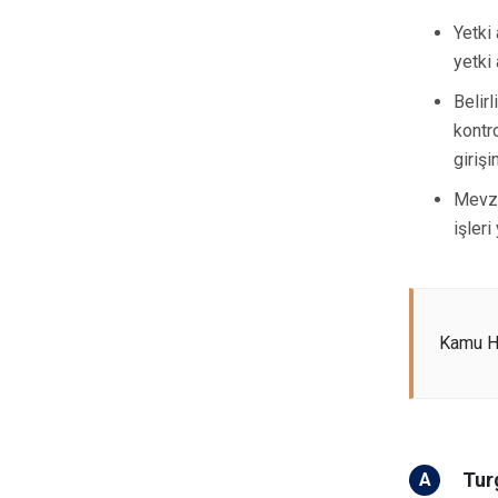
Yetki 
yetki
Belir
kontr
giriş
Mevzu
işler
Kamu Hi
Tur
A