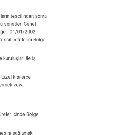
ların tescilinden sonra
u senetleri Genel
lüğe, -01/01/2002
escil listelerini Bölge
kuruluşları ile iş
 tüzel kişilerce
 vermek veya
üreler içinde Bölge
mesini sağlamak,