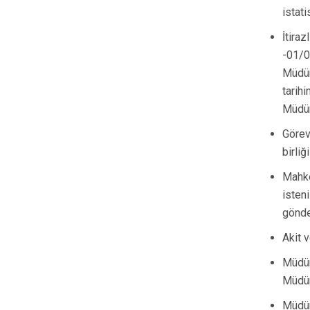
istat
İtira
-01/0
Müdür
tarih
Müdür
Görev
birli
Mahke
isten
gönd
Akit 
Müdür
Müdür
Müdür