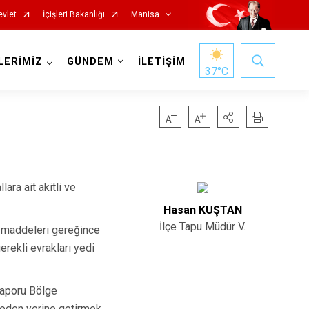
evlet
İçişleri Bakanlığı
Manisa
LERİMİZ
GÜNDEM
İLETİŞİM
37
°C
ara ait akitli ve
Salihli
Hasan KUŞTAN
Sarıgöl
İlçe Tapu Müdür V.
i maddeleri gereğince
Saruhanlı
erekli evrakları yedi
Selendi
Soma
 raporu Bölge
meden yerine getirmek,