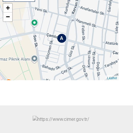
+
−
A
Leaflet