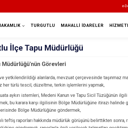
e-D
MAKAMLIK
TURGUTLU
MAHALLİ İDARELER
HİZMET
Manisa
lu İlçe Tapu Müdürlüğü
u Müdürlüğü'nün Görevleri
 ve yetkilendirildiği alanlarda, mevzuat çerçevesinde taşınmaz mall
Ahmetli
z her türlü tescil, düzeltme, terkin işlemlerini yapmak,
Akhisar
ata aykırı istemleri, Medeni Kanun ve Tapu Sicil Tüzüğünün ilgil
Alaşehir
mek, bu karara karşı ilgilisinin Bölge Müdürlüğüne itirazı halinde g
Demirci
çerisinde Bölge Müdürlüğüne göndermek,
Gölmarmara
lı teftiş raporları hakkında müdürlük görüşünü belirttikten sonra,
lüğüne göndermek, raporlarla ilgili verilecek talimatları geciktir