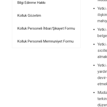
Bilgi Edinme Hakkı
Yetki
ilişki
Kolluk Gözetim
mahiy
Kolluk Personeli İhbar/Şikayet Formu
Yetki 
belge
Kolluk Personeli Memnuniyet Formu
Yetki
sicill
almak
Yetki
yardım
devir
etmek
Müdür
terkin
düzen