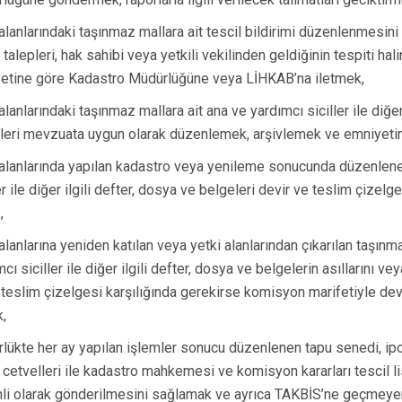
Gördes
 alanlarındaki taşınmaz mallara ait tescil bildirimi düzenlenmesini
Kırkağaç
n talepleri, hak sahibi veya yetkili vekilinden geldiğinin tespiti hal
Köprübaşı
etine göre Kadastro Müdürlüğüne veya LİHKAB’na iletmek,
Kula
alanlarındaki taşınmaz mallara ait ana ve yardımcı siciller ile diğer
leri mevzuata uygun olarak düzenlemek, arşivlemek ve emniyeti
 alanlarında yapılan kadastro veya yenileme sonucunda düzenlen
er ile diğer ilgili defter, dosya ve belgeleri devir ve teslim çizelg
,
 alanlarına yeniden katılan veya yetki alanlarından çıkarılan taşınm
cı siciller ile diğer ilgili defter, dosya ve belgelerin asıllarını ve
-teslim çizelgesi karşılığında gerekirse komisyon marifetiyle dev
,
lükte her ay yapılan işlemler sonucu düzenlenen tapu senedi, ipo
 cetvelleri ile kadastro mahkemesi ve komisyon kararları tescil list
li olarak gönderilmesini sağlamak ve ayrıca TAKBİS’ne geçmeye