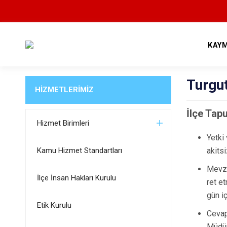
KAY
Turgut
HİZMETLERİMİZ
İlçe Tap
Hizmet Birimleri
Yetki
Kamu Hizmet Standartları
akitsi
Mevzu
İlçe İnsan Hakları Kurulu
ret et
gün i
Etik Kurulu
Cevap
Müdür