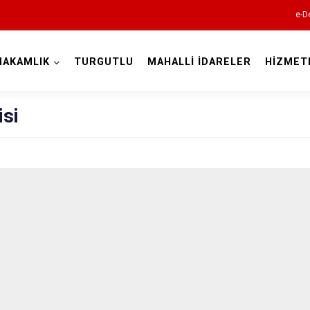
e-D
MAKAMLIK
TURGUTLU
MAHALLİ İDARELER
HİZMET
Manisa
isi
Ahmetli
Akhisar
Alaşehir
Demirci
Gölmarmara