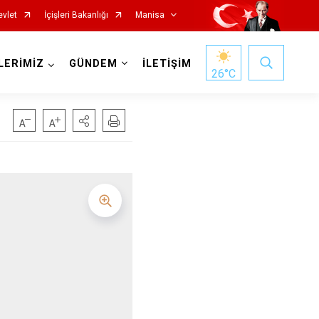
evlet
İçişleri Bakanlığı
Manisa
LERİMİZ
GÜNDEM
İLETİŞİM
26
°C
Salihli
Sarıgöl
Saruhanlı
Selendi
Soma