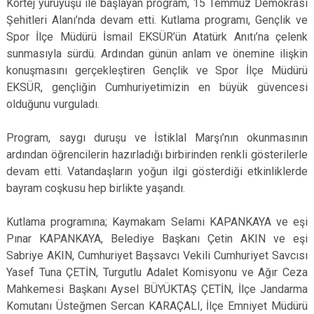
Kortej yürüyüşü ile başlayan program, 15 Temmuz Demokrasi
Şehitleri Alanı’nda devam etti. Kutlama programı, Gençlik ve
Spor İlçe Müdürü İsmail EKSÜR’ün Atatürk Anıtı’na çelenk
sunmasıyla sürdü. Ardından günün anlam ve önemine ilişkin
konuşmasını gerçekleştiren Gençlik ve Spor İlçe Müdürü
EKSÜR, gençliğin Cumhuriyetimizin en büyük güvencesi
olduğunu vurguladı.
Program, saygı duruşu ve İstiklal Marşı’nın okunmasının
ardından öğrencilerin hazırladığı birbirinden renkli gösterilerle
devam etti. Vatandaşların yoğun ilgi gösterdiği etkinliklerde
bayram coşkusu hep birlikte yaşandı.
Kutlama programına; Kaymakam Selami KAPANKAYA ve eşi
Pınar KAPANKAYA, Belediye Başkanı Çetin AKIN ve eşi
Sabriye AKIN, Cumhuriyet Başsavcı Vekili Cumhuriyet Savcısı
Yasef Tuna ÇETİN, Turgutlu Adalet Komisyonu ve Ağır Ceza
Mahkemesi Başkanı Aysel BÜYÜKTAŞ ÇETİN, İlçe Jandarma
Komutanı Üsteğmen Sercan KARAÇALI, İlçe Emniyet Müdürü