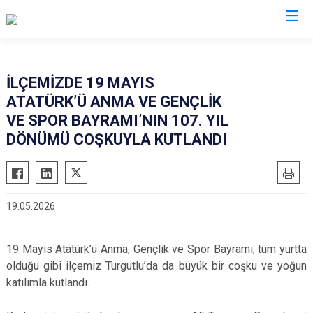
Manisa
İLÇEMİZDE 19 MAYIS
ATATÜRK’Ü ANMA VE GENÇLİK
Ahmetli
Salihli
VE SPOR BAYRAMI’NIN 107. YIL
Akhisar
Sarıgöl
DÖNÜMÜ COŞKUYLA KUTLANDI
Alaşehir
Saruhanlı
Demirci
Selendi
Gölmarmara
Soma
19.05.2026
Gördes
Turgutlu
Kırkağaç
Şehzadeler
19 Mayıs Atatürk’ü Anma, Gençlik ve Spor Bayramı, tüm yurtta
Köprübaşı
Yunusemre
olduğu gibi ilçemiz Turgutlu’da da büyük bir coşku ve yoğun
katılımla kutlandı.
Kula