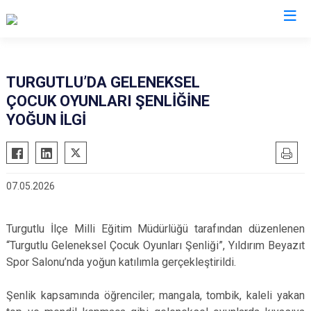
Manisa
TURGUTLU’DA GELENEKSEL
ÇOCUK OYUNLARI ŞENLİĞİNE
Ahmetli
Salihli
YOĞUN İLGİ
Akhisar
Sarıgöl
Alaşehir
Saruhanlı
Demirci
Selendi
07.05.2026
Gölmarmara
Soma
Gördes
Turgutlu
Turgutlu İlçe Milli Eğitim Müdürlüğü tarafından düzenlenen
Kırkağaç
Şehzadeler
“Turgutlu Geleneksel Çocuk Oyunları Şenliği”, Yıldırım Beyazıt
Köprübaşı
Yunusemre
Spor Salonu’nda yoğun katılımla gerçekleştirildi.
Kula
Şenlik kapsamında öğrenciler; mangala, tombik, kaleli yakan